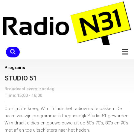
Skip
to
content
Home
Programs
Programma
STUDIO 51
Ons Team
Broadcast every: zondag
Time: 15;00 - 16;00
Verzoekje
Op zijn 51e kreeg Wim Tolhuis het radiovirus te pakken. De
Chatbox
naam van zijn programma is toepasselijk Studio-51 geworden.
De Uitblinkers
Wim draait oldies en gouwe-ouwe uit de 60’s 70’s, 80’s en 90’s
met af en toe uitschieters naar het heden.
Contact