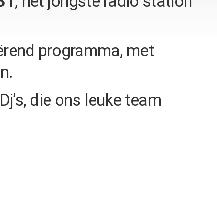
31
, het jongste radio station
riërend programma, met
n.
Dj’s, die ons leuke team