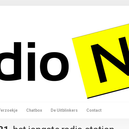
Verzoekje
Chatbox
De Uitblinkers
Contact