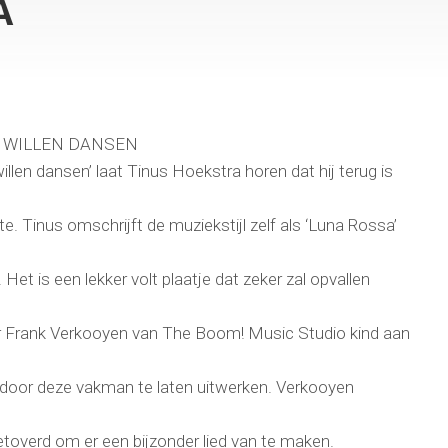
A
 WILLEN DANSEN
llen dansen’ laat Tinus Hoekstra horen dat hij terug is
e. Tinus omschrijft de muziekstijl zelf als ‘Luna Rossa’
et is een lekker volt plaatje dat zeker zal opvallen
er Frank Verkooyen van The Boom! Music Studio kind aan
e door deze vakman te laten uitwerken. Verkooyen
getoverd om er een bijzonder lied van te maken.