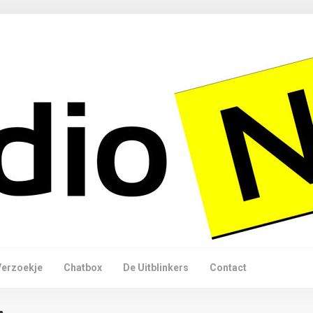
Verzoekje
Chatbox
De Uitblinkers
Contact