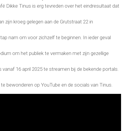
 Dikke Tinus is erg tevreden over het eindresultaat dat
an zijn kroeg gelegen aan de Grutstraat 22 in
 stap nam om voor zichzelf te beginnen. In ieder geval
dium om het publiek te vermaken met zijn gezellige
s vanaf 16 april 2025 te streamen bij de bekende portals.
ter te bewonderen op YouTube en de socials van Tinus.