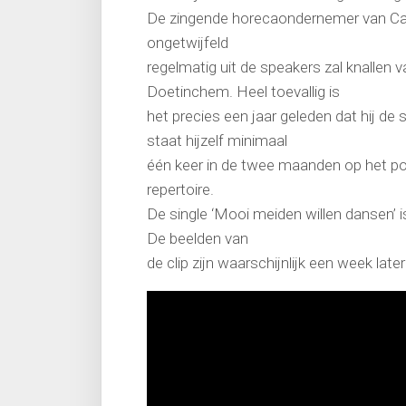
De zingende horecaondernemer van Café
ongetwijfeld
regelmatig uit de speakers zal knallen v
Doetinchem. Heel toevallig is
het precies een jaar geleden dat hij de
staat hijzelf minimaal
één keer in de twee maanden op het po
repertoire.
De single ‘Mooi meiden willen dansen’ i
De beelden van
de clip zijn waarschijnlijk een week la