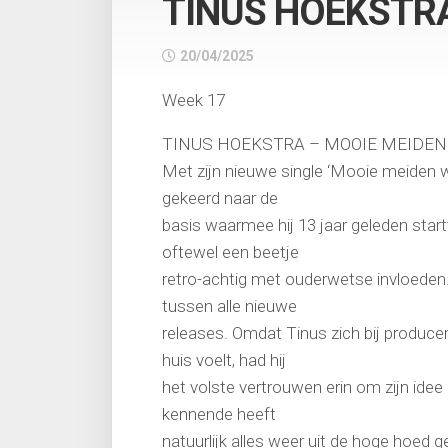
TINUS HOEKSTR
20/04/2025
Week 17
TINUS HOEKSTRA – MOOIE MEIDEN
Met zijn nieuwe single ‘Mooie meiden wi
gekeerd naar de
basis waarmee hij 13 jaar geleden startt
oftewel een beetje
retro-achtig met ouderwetse invloeden. H
tussen alle nieuwe
releases. Omdat Tinus zich bij produc
huis voelt, had hij
het volste vertrouwen erin om zijn ide
kennende heeft
natuurlijk alles weer uit de hoge hoed 