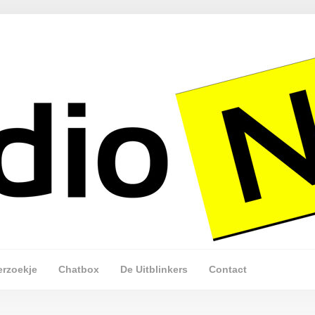
erzoekje
Chatbox
De Uitblinkers
Contact