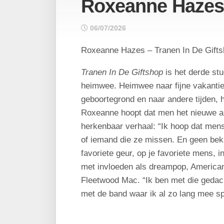
Roxeanne Hazes
06/07/2026
Roxeanne Hazes – Tranen In De Gift
Tranen In De Giftshop
is het derde st
heimwee. Heimwee naar fijne vakanti
geboortegrond en naar andere tijden, 
Roxeanne hoopt dat men het nieuwe 
herkenbaar verhaal: “Ik hoop dat mens
of iemand die ze missen. En geen bek
favoriete geur, op je favoriete mens, i
met invloeden als dreampop, American
Fleetwood Mac. “Ik ben met die gedach
met de band waar ik al zo lang mee sp