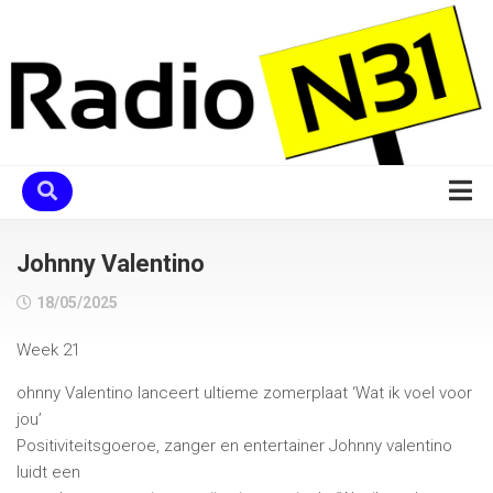
Skip
to
content
Home
Johnny Valentino
Programma
18/05/2025
Ons Team
Week 21
Verzoekje
ohnny Valentino lanceert ultieme zomerplaat ‘Wat ik voel voor
Chatbox
jou’
De Uitblinkers
Positiviteitsgoeroe, zanger en entertainer Johnny valentino
luidt een
Contact