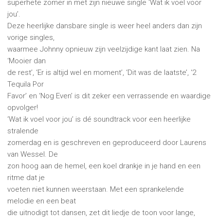
superhete zomer in met zijn nieuwe single ‘Wat ik voel voor
jou’.
Deze heerlijke dansbare single is weer heel anders dan zijn
vorige singles,
waarmee Johnny opnieuw zijn veelzijdige kant laat zien. Na
‘Mooier dan
de rest’, ‘Er is altijd wel en moment’, ‘Dit was de laatste’, ‘2
Tequila Por
Favor’ en ‘Nog Even’ is dit zeker een verrassende en waardige
opvolger!
‘Wat ik voel voor jou’ is dé soundtrack voor een heerlijke
stralende
zomerdag en is geschreven en geproduceerd door Laurens
van Wessel. De
zon hoog aan de hemel, een koel drankje in je hand en een
ritme dat je
voeten niet kunnen weerstaan. Met een sprankelende
melodie en een beat
die uitnodigt tot dansen, zet dit liedje de toon voor lange,