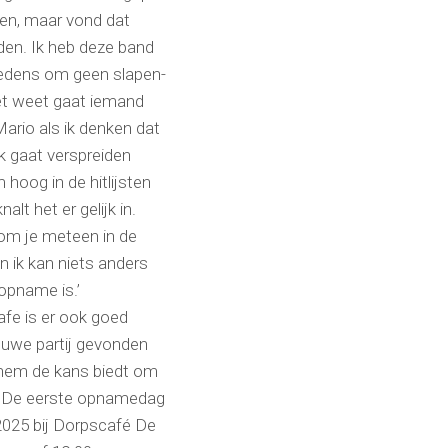
aken, maar vond dat
den. Ik heb deze band
tredens om geen slapen-
et weet gaat iemand
ario als ik denken dat
ek gaat verspreiden
hoog in de hitlijsten
lt het er gelijk in.
om je meteen in de
 ik kan niets anders
opname is.’
afe is er ook goed
euwe partij gevonden
 hem de kans biedt om
n. De eerste opnamedag
2025 bij Dorpscafé De