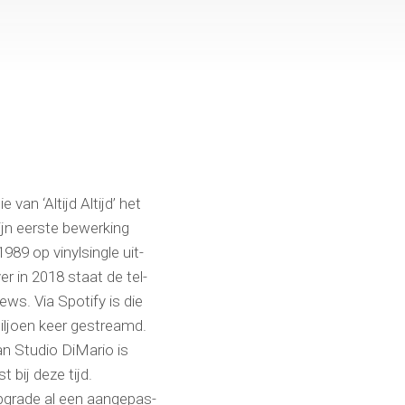
an ‘Altijd Altijd’ het
ijn eerste bewerking
989 op vinylsingle uit-
r in 2018 staat de tel-
ews. Via Spotify is die
iljoen keer gestreamd.
 Studio DiMario is
 bij deze tijd.
pgrade al een aangepas-