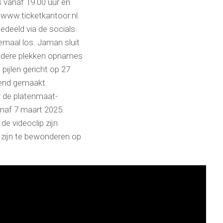
 vanaf 19.00 uur en
a www.ticketkantoor.nl.
edeeld via de socials.
maal los. Jaman sluit
 andere plekken opnames
 pijlen gericht op 27
kend gemaakt.
er de platenmaat-
anaf 7 maart 2025.
de videoclip zijn
zijn te bewonderen op