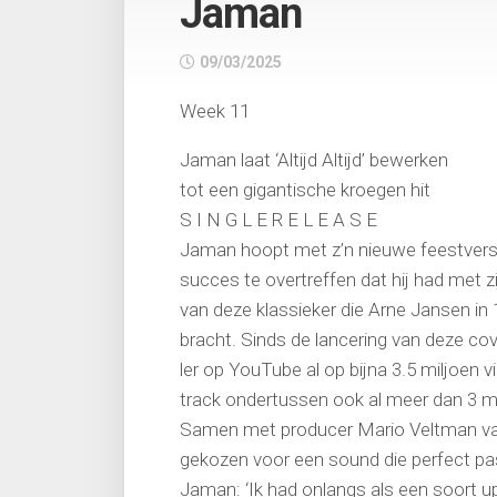
Jaman
09/03/2025
Week 11
Jaman laat ‘Altijd Altijd’ bewerken
tot een gigantische kroegen hit
S I N G L E R E L E A S E
Jaman hoopt met z’n nieuwe feestversie v
succes te overtreffen dat hij had met z
van deze klassieker die Arne Jansen in 1
bracht. Sinds de lancering van deze cove
ler op YouTube al op bijna 3.5 miljoen vi
track ondertussen ook al meer dan 3 m
Samen met producer Mario Veltman van
gekozen voor een sound die perfect past
Jaman: ‘Ik had onlangs als een soort u