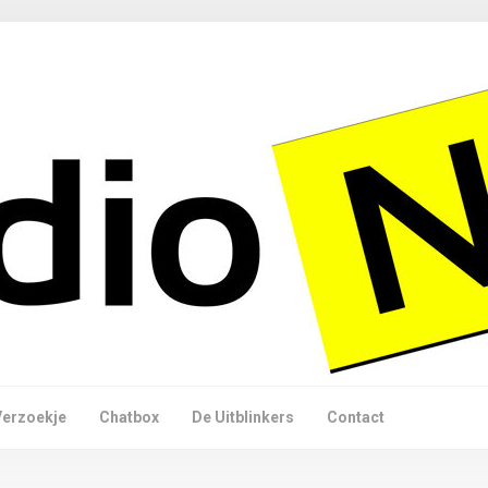
Verzoekje
Chatbox
De Uitblinkers
Contact