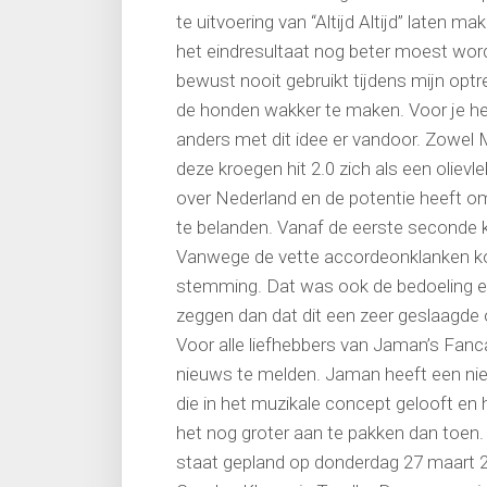
te uitvoering van “Altijd Altijd” laten m
het eindresultaat nog beter moest wor
bewust nooit gebruikt tijdens mijn op
de honden wakker te maken. Voor je h
anders met dit idee er vandoor. Zowel M
deze kroegen hit 2.0 zich als een olievl
over Nederland en de potentie heeft om 
te belanden. Vanaf de eerste seconde kna
Vanwege de vette accordeonklanken k
stemming. Dat was ook de bedoeling en
zeggen dan dat dit een zeer geslaagde 
Voor alle liefhebbers van Jaman’s Fanc
nieuws te melden. Jaman heeft een ni
die in het muzikale concept gelooft en
het nog groter aan te pakken dan toe
staat gepland op donderdag 27 maart 