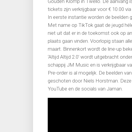
Gouden Klomp in Twello. De aanvang is
tickets zijn verkrijgbaar voor € 10.00 vi
In eerste instantie worden de beelden g
Met name op TikTok gaat de jeugd héle
niet uit dat er in de toekomst ook op
plaats gaan vinden. Voorlopig staan alle
maart. Binnenkort wordt de line-up be
‘Altijd Altijd 2.0’ wordt uitgebracht ond
schappij JM Music en is verkrijgbaar v
Pre-order is al mogelijk. De beelden van 
geschoten door Niels Horstman. Deze 
YouTube en de socials van Jaman.