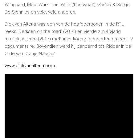
Wijngaard, Mooi Wark, Toni Willé (‘Pussycat’), Saskia & Serge,
De Sjonnies en vele, vele anderen.
Dick van Altena was een van de hoofdpersonen in de RTL
reeks ‘Derksen on the road’ (2014) en vierde zijn 40-jarig
muziekjubileum (2017) met uitverkochte concerten en een TV
documentaire. Bovendien werd hij benoemd tot ‘Ridder in de
Orde van Oranje-Nassau’
www.dickvanaltena.com