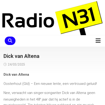
Skip
to
content
Home
Dick van Altena
Programma
24/03/2025
Ons Team
Dick van Altena
Verzoekje
Oosterhout (Gld) – Een nieuwe lente, een vertrouwd geluid!
Chatbox
Nee, verwacht van singer-songwriter Dick van Altena geen
De Uitblinkers
e
nieuwigheden in het 48
jaar dat hij actief is in de
Contact
muziekwereld. Zijn teksten blijven pakkend en zijn muziek