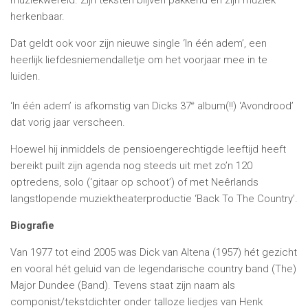
herkenbaar.
Dat geldt ook voor zijn nieuwe single ‘In één adem’, een
heerlijk liefdesniemendalletje om het voorjaar mee in te
luiden.
e
‘In één adem’ is afkomstig van Dicks 37
album(!!) ‘Avondrood’
dat vorig jaar verscheen.
Hoewel hij inmiddels de pensioengerechtigde leeftijd heeft
bereikt puilt zijn agenda nog steeds uit met zo’n 120
optredens, solo (‘gitaar op schoot’) of met Neêrlands
langstlopende muziektheaterproductie ‘Back To The Country’.
Biografie
Van 1977 tot eind 2005 was Dick van Altena (1957) hét gezicht
en vooral hét geluid van de legendarische country band (The)
Major Dundee (Band). Tevens staat zijn naam als
componist/tekstdichter onder talloze liedjes van Henk