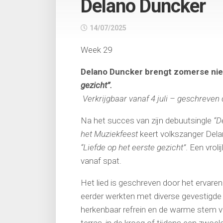
Delano Duncker
14/07/2025
Week 29
Delano Duncker brengt zomerse nieu
gezicht”.
Verkrijgbaar vanaf 4 juli – geschreve
Na het succes van zijn debuutsingle
“D
het Muziekfeest
keert volkszanger Delan
“Liefde op het eerste gezicht”
. Een vro
vanaf spat.
Het lied is geschreven door het ervare
eerder werkten met diverse gevestigde
herkenbaar refrein en de warme stem v