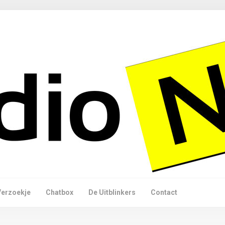
Verzoekje
Chatbox
De Uitblinkers
Contact