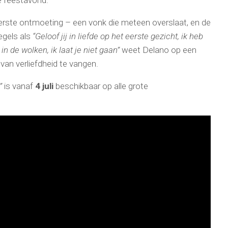
le feestavond.
erste ontmoeting – een vonk die meteen overslaat, en de
egels als
“Geloof jij in liefde op het eerste gezicht, ik heb
in de wolken, ik laat je niet gaan”
weet Delano op een
van verliefdheid te vangen.
”
is vanaf
4 juli
beschikbaar op alle grote