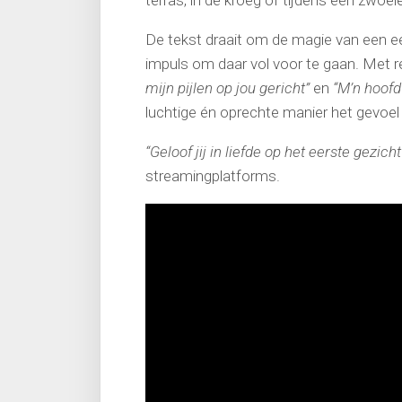
terras, in de kroeg of tijdens een zwoe
De tekst draait om de magie van een e
impuls om daar vol voor te gaan. Met r
mijn pijlen op jou gericht”
en
“M’n hoofd 
luchtige én oprechte manier het gevoel 
“Geloof jij in liefde op het eerste gezicht
streamingplatforms.