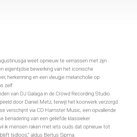
Augustinusga weet opnieuw te verrassen met zijn
en eigentijdse bewerking van het iconische
, herkenning en een vleugje melancholie op
s zelf.
nden van DJ Galaga in de Crowd Recording Studio.
eeld door Daniel Metz, terwijl het koorwerk verzorgd
se verschijnt via CD Hamster Music, een opvallende
se benadering van een geliefde klassieker.
il ik mensen raken met iets ouds dat opnieuw tot
lijft tijdloos,” aldus Bertus Sipma.