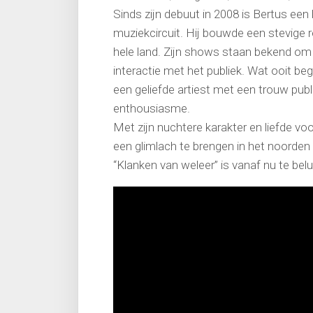
Sinds zijn debuut in 2008 is Bertus een
muziekcircuit. Hij bouwde een stevige r
hele land. Zijn shows staan bekend om h
interactie met het publiek. Wat ooit b
een geliefde artiest met een trouw pub
enthousiasme.
Met zijn nuchtere karakter en liefde vo
een glimlach te brengen in het noorden 
“Klanken van weleer” is vanaf nu te bel