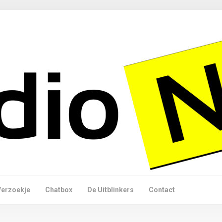
Verzoekje
Chatbox
De Uitblinkers
Contact