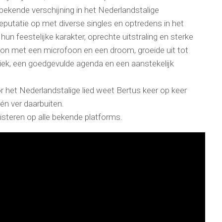
 bekende verschijning in het Nederlandstalige
eputatie op met diverse singles en optredens in het
un feestelijke karakter, oprechte uitstraling en sterke
egon met een microfoon en een droom, groeide uit tot
liek, een goedgevulde agenda en een aanstekelijk
or het Nederlandstalige lied weet Bertus keer op keer
én ver daarbuiten.
uisteren op alle bekende platforms.