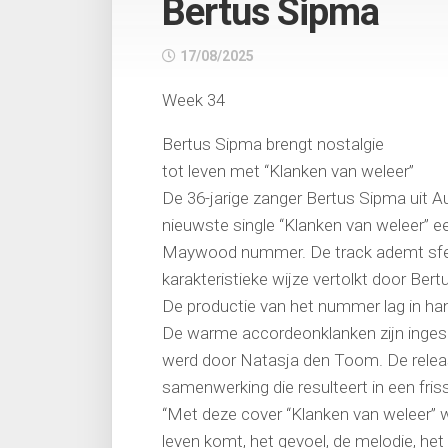
Bertus Sipma
17/08/2025
Week 34
Bertus Sipma brengt nostalgie
tot leven met “Klanken van weleer”
De 36-jarige zanger Bertus Sipma uit 
nieuwste single “Klanken van weleer” e
Maywood nummer. De track ademt sfeer
karakteristieke wijze vertolkt door Bertu
De productie van het nummer lag in ha
De warme accordeonklanken zijn ingesp
werd door Natasja den Toom. De relea
samenwerking die resulteert in een fris
“Met deze cover “Klanken van weleer” w
leven komt, het gevoel, de melodie, het b